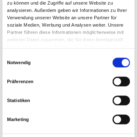
zu können und die Zugriffe auf unsere Website zu
analysieren. Außerdem geben wir Informationen zu Ihrer
Neu im Programm
Verwendung unserer Website an unsere Partner für
soziale Medien, Werbung und Analysen weiter. Unsere
Moderne Gleittür-Systeme
Partner führen diese Informationen möglicherweise mit
weiteren Daten zusammen, die Sie ihnen bereitgestellt
Mit dem Gleittür-System vor Schrankanlagen wird
haben oder die sie im Rahmen Ihrer Nutzung der Dienste
Stauraum optimal nutzbar.
gesammelt haben.
Einwilligungsauswahl
Die Türen gleiten leicht und leise in den dafür
Notwendig
vorgesehenen Bodenschienen
und oberen Führungsprofilen.
Präferenzen
Es gibt die Möglichkeit der raumhohen Gestaltung,
die Nutzung der Gleittüren für Dachschrägen,
Holzverkleidungen oder Sidebords.
Statistiken
Marketing