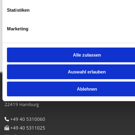
Statistiken
Marketing
Alle zulassen
Auswahl erlauben
SÜSSCO GmbH & Co. KG
Ablehnen
Oehleckerring 8 -10
22419 Hamburg
+49 40 5310060

+49 40 5311025
