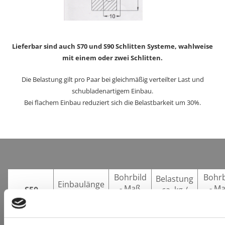
Lieferbar sind auch S70 und S90 Schlitten Systeme, wahlweise
mit einem oder zwei Schlitten.
Die Belastung gilt pro Paar bei gleichmäßig verteilter Last und
schubladenartigem Einbau.
Bei flachem Einbau reduziert sich die Belastbarkeit um 30%.
Bohrbild
Bohrb
Belastung
Einbaulänge
- Maß
- M
S50
ca. kg /
mm
Paar
A
B
A
500
100
80
300
150
Schlitten