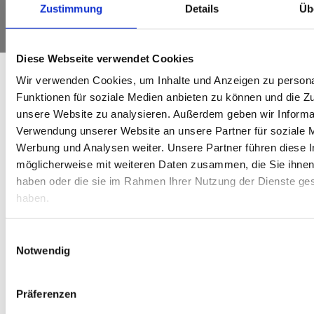
System
...
...
...
...
...
Zustimmung
Details
Üb
2.000
100
80
300
150
Diese Webseite verwendet Cookies
Wir verwenden Cookies, um Inhalte und Anzeigen zu persona
Funktionen für soziale Medien anbieten zu können und die Zug
unsere Website zu analysieren. Außerdem geben wir Informat
Verwendung unserer Website an unsere Partner für soziale 
Werbung und Analysen weiter. Unsere Partner führen diese 
möglicherweise mit weiteren Daten zusammen, die Sie ihnen 
haben oder die sie im Rahmen Ihrer Nutzung der Dienste g
haben.
Einwilligungsauswahl
Notwendig
Präferenzen