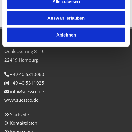
Alle zulassen
Lieferung ab Lager Hamburg.
Der Preis versteht sich zuzüglich der gesetzlichen MWSt.
Auswahl erlauben
Ablehnen
SÜSSCO GmbH & Co. KG
Oehleckerring 8 -10
22419 Hamburg
+49 40 5310060

+49 40 5311025

info@suessco.de

www.suessco.de
Startseite

Kontaktdaten

Impressum
